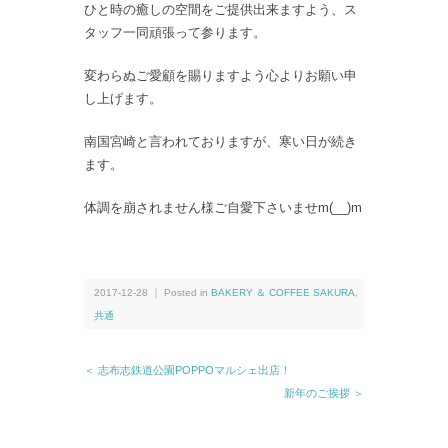
ひと時の癒しの空間をご提供出来ますよう、ス
タッフ一同頑張って参ります。
変わらぬご愛顧を賜りますよう心よりお願い申
し上げます。
南国宮崎と言われておりますが、寒い日が続き
ます。
体調を崩されません様ご自愛下さいませm(__)m
2017-12-28 ｜ Posted in
BAKERY ＆ COFFEE SAKURA
,
共通
＜ 志布志鉄道公園POPPOマルシェ出店！
新年のご挨拶 ＞