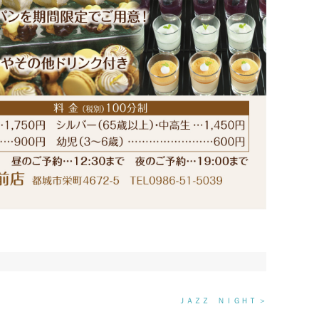
ＪＡＺＺ ＮＩＧＨＴ ＞