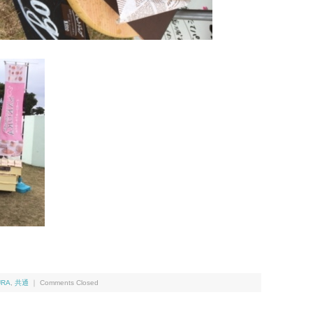
URA
,
共通
｜
Comments Closed