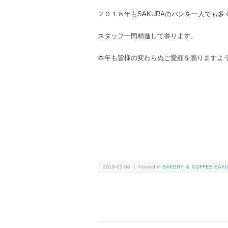
２０１８年もSAKURAのパンを一人でも
スタッフ一同精進して参ります。
本年も皆様の変わらぬご愛顧を賜りますよ
2018-01-06 ｜ Posted in
BAKERY ＆ COFFEE SAK