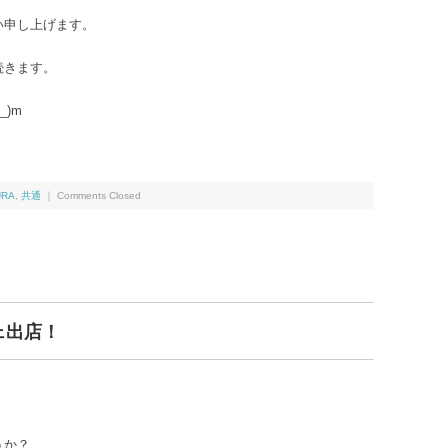
い申し上げます。
続きます。
)m
URA
,
共通
｜
Comments Closed
ェ出店！
うか？