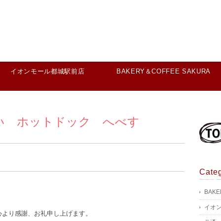
イオンモール都城駅前店
BAKERY＆COFFEE SAKURA
い ホットドック へべす
Cate
BAKE
イオ
心より感謝、お礼申し上げます。