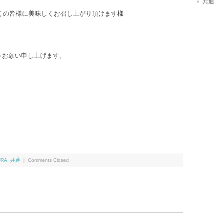
共通
多くの皆様に美味しくお召し上がり頂けます様
うお願い申し上げます。
URA
,
共通
｜
Comments Closed