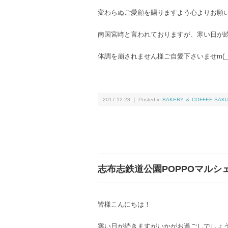
変わらぬご愛顧を賜りますよう心よりお願
南国宮崎と言われておりますが、寒い日が
体調を崩されません様ご自愛下さいませm(__
2017-12-28 ｜ Posted in
BAKERY ＆ COFFEE SAK
志布志鉄道公園POPPOマルシ
皆様こんにちは！
寒い日が続きますがいかがお過ごしでしょ